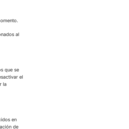
 momento.
onados al
os que se
sactivar el
 la
cidos en
mación de