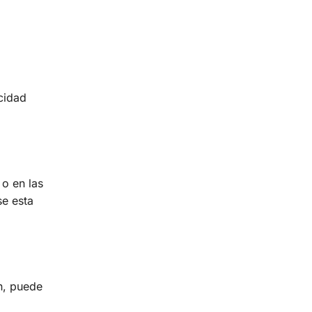
cidad
 o en las
se esta
n, puede