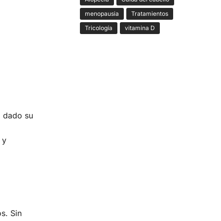
menopausia
Tratamientos
Tricología
vitamina D
a dado su
 y
s. Sin