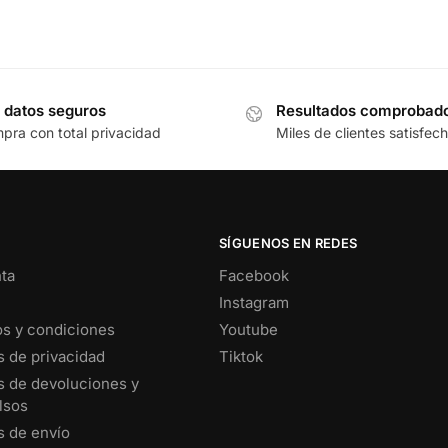
 datos seguros
Resultados comprobad
pra con total privacidad
Miles de clientes satisfec
SÍGUENOS EN REDES
ta
Facebook
e
Instagram
s y condiciones
Youtube
s de privacidad
Tiktok
as de devoluciones y
lsos
s de envío