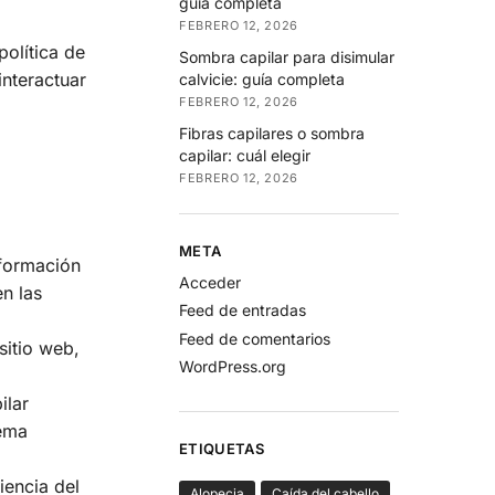
guía completa
FEBRERO 12, 2026
política de
Sombra capilar para disimular
nteractuar
calvicie: guía completa
FEBRERO 12, 2026
Fibras capilares o sombra
capilar: cuál elegir
FEBRERO 12, 2026
META
nformación
Acceder
n las
Feed de entradas
Feed de comentarios
itio web,
WordPress.org
ilar
tema
ETIQUETAS
iencia del
Alopecia
Caída del cabello