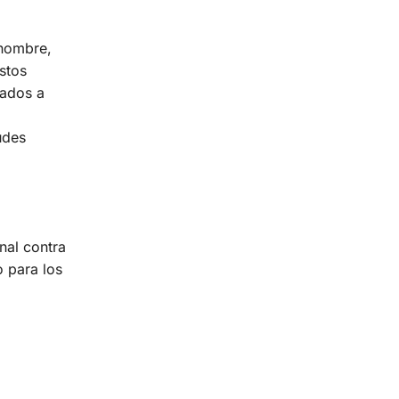
 nombre,
stos
zados a
udes
nal contra
o para los