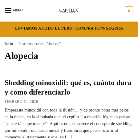
MENU
0
ENVIAMOS A TODO EL PERÚ | COMPRA 100% SEGURA
Inicio
Posts etiquetados “Alopecia”
/
Alopecia
Shedding minoxidil: qué es, cuánto dura
y cómo diferenciarlo
FEBRERO 12, 2026
Empezaste minoxidil con toda la ilusión… y de pronto notas más pelos
en la ducha, en la almohada o en el cepillo. La reacción lógica es pensar:
“¿me está empeorando?”. Aquí es donde aparece el concepto de shedding
por minoxidil: una caída inicial y transitoria que puede ocurrir al
comenzar el tratamiento y que, en […]