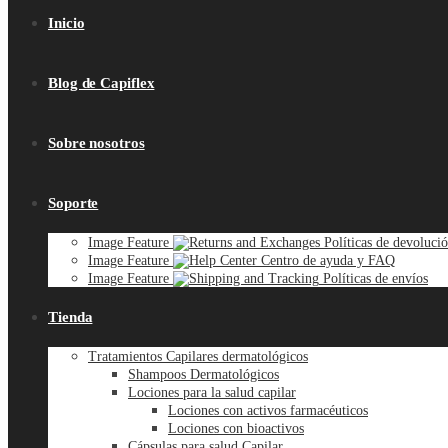
Inicio
Blog de Capiflex
Sobre nosotros
Soporte
Image Feature
Políticas de devoluci
Image Feature
Centro de ayuda y FAQ
Image Feature
Políticas de envíos
Tienda
Tratamientos Capilares dermatológicos
Shampoos Dermatológicos
Lociones para la salud capilar
Lociones con activos farmacéuticos
Lociones con bioactivos
Cápsulas para salud Capilar