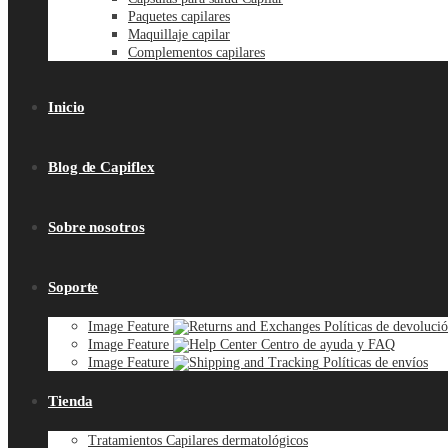
Paquetes capilares
Maquillaje capilar
Complementos capilares
Inicio
Blog de Capiflex
Sobre nosotros
Soporte
Image Feature
Políticas de devoluci
Image Feature
Centro de ayuda y FAQ
Image Feature
Políticas de envíos
Tienda
Tratamientos Capilares dermatológicos