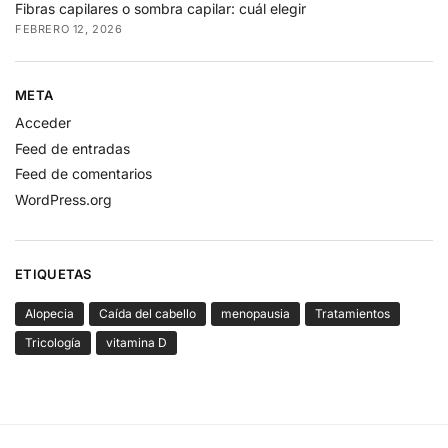
Fibras capilares o sombra capilar: cuál elegir
FEBRERO 12, 2026
META
Acceder
Feed de entradas
Feed de comentarios
WordPress.org
ETIQUETAS
Alopecia
Caída del cabello
menopausia
Tratamientos
Tricología
vitamina D