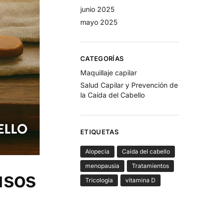
junio 2025
mayo 2025
CATEGORÍAS
Maquillaje capilar
Salud Capilar y Prevención de
la Caída del Cabello
ETIQUETAS
Alopecia
Caída del cabello
menopausia
Tratamientos
usos
Tricología
vitamina D