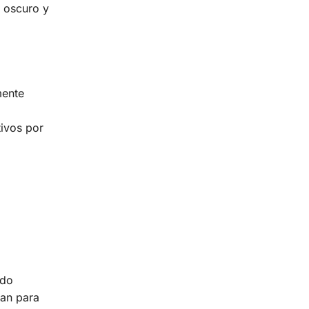
e oscuro y
mente
tivos por
ido
ban para