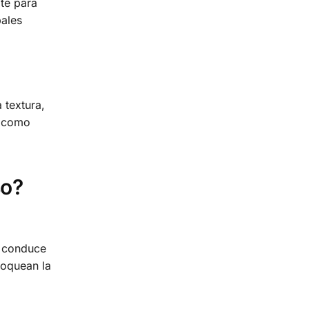
ite para
pales
 textura,
a como
so?
e conduce
loquean la