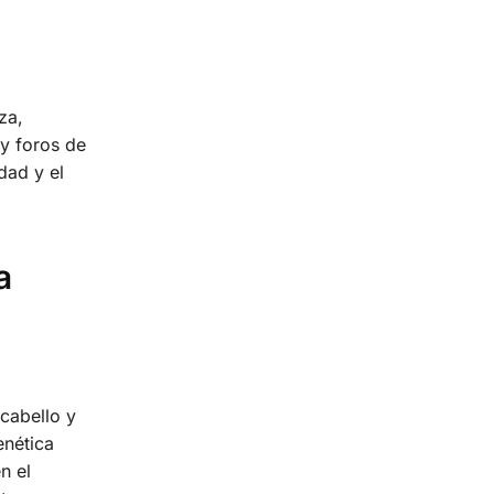
za,
y foros de
dad y el
a
cabello y
enética
n el