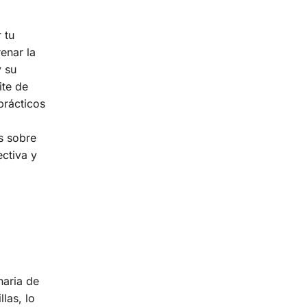
 tu
enar la
y su
ite de
prácticos
es sobre
ectiva y
naria de
las, lo