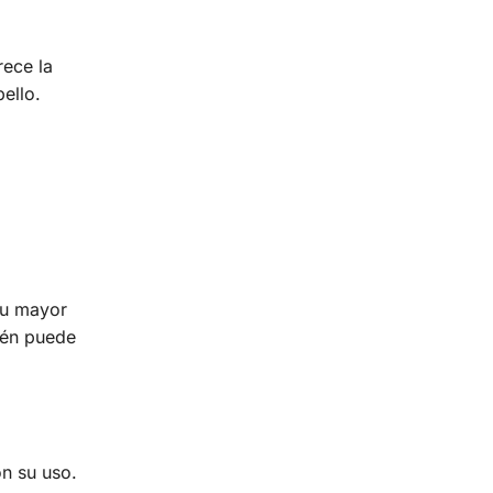
rece la
ello.
 su mayor
ién puede
n su uso.