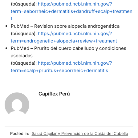
(búsqueda):
https://pubmed.ncbi.nlm.nih.gov/?
term=seborrheic+dermatitis+dandruff+scalp+treatmen
t
PubMed – Revisión sobre alopecia androgenética
(búsqueda):
https://pubmed.ncbi.nlm.nih.gov/?
term=androgenetic+alopecia+review+treatment
PubMed – Prurito del cuero cabelludo y condiciones
asociadas
(búsqueda):
https://pubmed.ncbi.nlm.nih.gov/?
term=scalp+pruritus+seborrheic+dermatitis
Capiflex Perú
Posted in:
Salud Capilar y Prevención de la Caída del Cabello