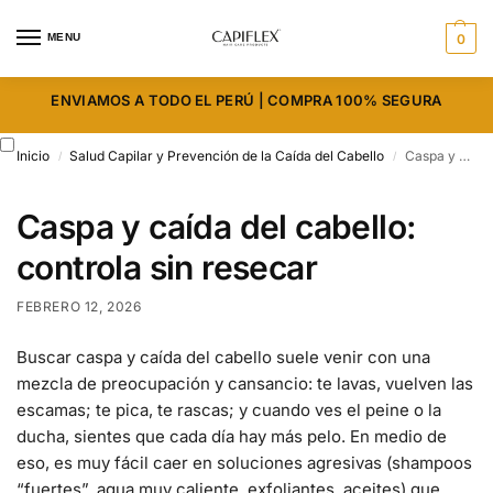
MENU
0
ENVIAMOS A TODO EL PERÚ | COMPRA 100% SEGURA
Inicio
Salud Capilar y Prevención de la Caída del Cabello
Caspa y caída del cabello: controla sin resecar
/
/
Caspa y caída del cabello:
controla sin resecar
FEBRERO 12, 2026
Buscar caspa y caída del cabello suele venir con una
mezcla de preocupación y cansancio: te lavas, vuelven las
escamas; te pica, te rascas; y cuando ves el peine o la
ducha, sientes que cada día hay más pelo. En medio de
eso, es muy fácil caer en soluciones agresivas (shampoos
“fuertes”, agua muy caliente, exfoliantes, aceites) que