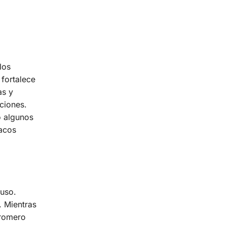
los
 fortalece
as y
aciones.
o algunos
macos
 uso.
. Mientras
 romero