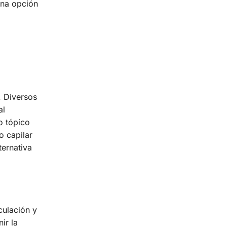
 una opción
. Diversos
al
o tópico
o capilar
ternativa
culación y
ir la