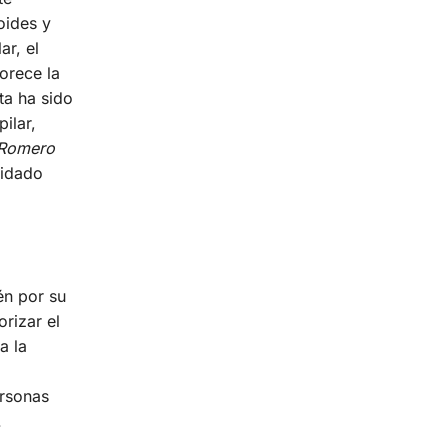
oides y
ar, el
orece la
ta ha sido
ilar,
Romero
uidado
én por su
orizar el
a la
ersonas
.