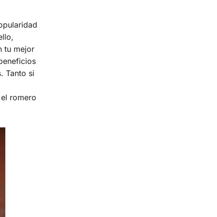
opularidad
llo,
n tu mejor
 beneficios
. Tanto si
 el romero