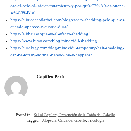
cae-el-pelo-al-iniciar-tratamiento-y-por-qu%C3%A9-es-buena-
se%C3%B1al
https://clinicacapilarbci.com/blog/efecto-shedding-pelo-que-es-
cuando-aparece-y-cuanto-dura/
https://elithair.es/que-es-el-efecto-shedding/
https://www.hims.com/blog/minoxidil-shedding
https://curology.com/blog/minoxidil-temporary-hair-shedding-
can-be-totally-normal-heres-why-it-happens/
Capiflex Perú
Posted in:
Salud Capilar y Prevención de la Caída del Cabello
Tagged:
Alopecia
,
Caída del cabello
,
Tricología