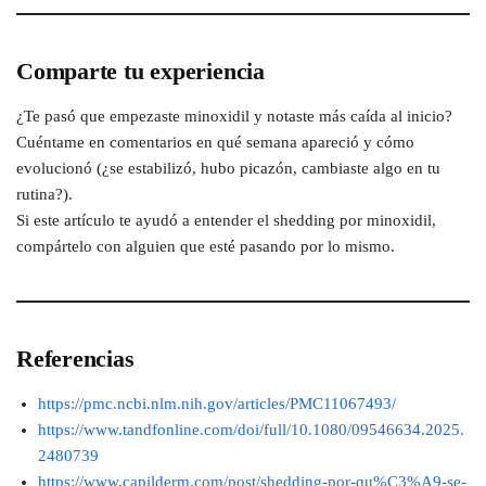
Comparte tu experiencia
¿Te pasó que empezaste minoxidil y notaste más caída al inicio?
Cuéntame en comentarios en qué semana apareció y cómo
evolucionó (¿se estabilizó, hubo picazón, cambiaste algo en tu
rutina?).
Si este artículo te ayudó a entender el shedding por minoxidil,
compártelo con alguien que esté pasando por lo mismo.
Referencias
https://pmc.ncbi.nlm.nih.gov/articles/PMC11067493/
https://www.tandfonline.com/doi/full/10.1080/09546634.2025.
2480739
https://www.capilderm.com/post/shedding-por-qu%C3%A9-se-