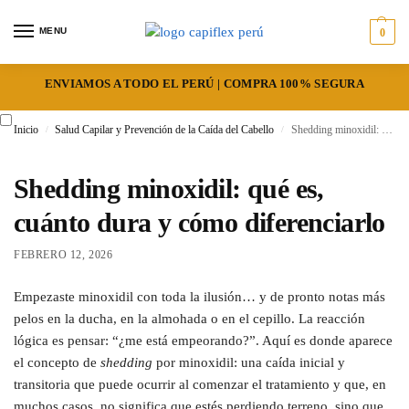
MENU
0
ENVIAMOS A TODO EL PERÚ | COMPRA 100% SEGURA
Inicio
Salud Capilar y Prevención de la Caída del Cabello
Shedding minoxidil: qué es, cuánto dura y cómo diferenciarlo
/
/
Shedding minoxidil: qué es,
cuánto dura y cómo diferenciarlo
FEBRERO 12, 2026
Empezaste minoxidil con toda la ilusión… y de pronto notas más
pelos en la ducha, en la almohada o en el cepillo. La reacción
lógica es pensar: “¿me está empeorando?”. Aquí es donde aparece
el concepto de
shedding
por minoxidil: una caída inicial y
transitoria que puede ocurrir al comenzar el tratamiento y que, en
muchos casos, no significa que estés perdiendo terreno, sino que