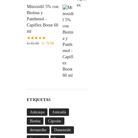
Minoxidil 5% con
Biotina y
Panthenol -
Capiflex Boost 60
ml
S/
85.00
S/
79.90
ETIQUETAS
Anticaspa
Anticaída
Biotina
Cápsulas
dermaroller
Dutasteride