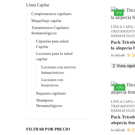
Línea Capilar
-6%
Complementos capilares
Maquillaje capilar
LÍNEA CAPIL
Tratamientos Capilares
TRATAMIENT
dermatológicos
DERMATOLÓG
Cápsulas para salud
Pack Tricof
Capilar
la alopecia
Lociones para la salud
S/
2
S/
265.00
capilar
Vista rápi
Lociones con activos
farmacéuticos
Lociones con
bioactivos
-10%
Paquetes capilares
Shampoos
LÍNEA CAPIL
Dermatológicos
TRATAMIENT
DERMATOLÓG
Pack Tricof
alopecia fe
FILTRAR POR PRECIO
S/
2
S/
245.00