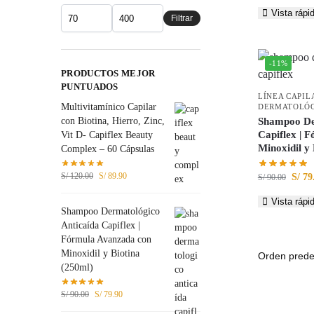
Vista rápi
Filtrar
-11%
PRODUCTOS MEJOR
PUNTUADOS
LÍNEA CAPIL
Multivitamínico Capilar
DERMATOLÓG
con Biotina, Hierro, Zinc,
Shampoo De
Capiflex | 
Vit D- Capiflex Beauty
Minoxidil y 
Complex – 60 Cápsulas
S/
120.00
S/
89.90
S/
79
S/
90.00
Vista rápi
Shampoo Dermatológico
Anticaída Capiflex |
Fórmula Avanzada con
Minoxidil y Biotina
(250ml)
S/
90.00
S/
79.90