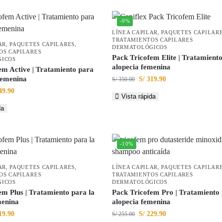
-9%
LÍNEA CAPILAR
,
PAQUETES CAPILAR
TRATAMIENTOS CAPILARES
AR
,
PAQUETES CAPILARES
,
DERMATOLÓGICOS
OS CAPILARES
Pack Tricofem Elite | Tratamiento
ICOS
alopecia femenina
em Active | Tratamiento para
 femenina
S/
319.90
S/
350.00
49.90
Vista rápida
da
-10%
AR
,
PAQUETES CAPILARES
,
LÍNEA CAPILAR
,
PAQUETES CAPILAR
OS CAPILARES
TRATAMIENTOS CAPILARES
ICOS
DERMATOLÓGICOS
em Plus | Tratamiento para la
Pack Tricofem Pro | Tratamiento 
menina
alopecia femenina
19.90
S/
229.90
S/
255.00