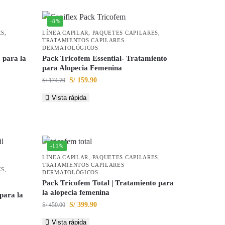
-8%
ES
,
LÍNEA CAPILAR
,
PAQUETES CAPILARES
,
TRATAMIENTOS CAPILARES
DERMATOLÓGICOS
 para la
Pack Tricofem Essential- Tratamiento
para Alopecia Femenina
S/
159.90
S/
174.70
Vista rápida
-11%
LÍNEA CAPILAR
,
PAQUETES CAPILARES
,
TRATAMIENTOS CAPILARES
ES
,
DERMATOLÓGICOS
Pack Tricofem Total | Tratamiento para
la alopecia femenina
para la
S/
399.90
S/
450.00
Vista rápida