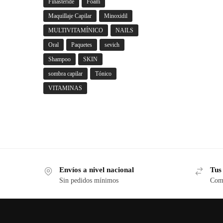
Finasteride
Foam
Maquillaje Capilar
Minoxidil
MULTIVITAMÍNICO
NAILS
Oral
Paquetes
sevich
Shampoo
SKIN
sombra capilar
Tónico
VITAMINAS
Envíos a nivel nacional
Tus
Sin pedidos mínimos
Comp