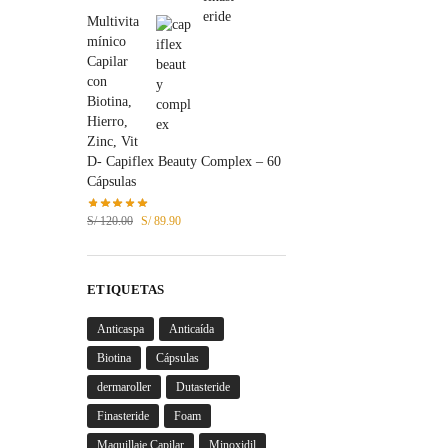
Multivita
mínico
Capilar
con
Biotina,
Hierro,
Zinc, Vit
D- Capiflex Beauty Complex – 60
Cápsulas
S/
120.00
S/
89.90
ETIQUETAS
Anticaspa
Anticaída
Biotina
Cápsulas
dermaroller
Dutasteride
Finasteride
Foam
Maquillaje Capilar
Minoxidil