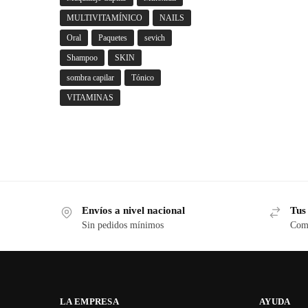
MULTIVITAMÍNICO
NAILS
Oral
Paquetes
sevich
Shampoo
SKIN
sombra capilar
Tónico
VITAMINAS
Envíos a nivel nacional
Tus
Sin pedidos mínimos
Comp
LA EMPRESA
AYUDA