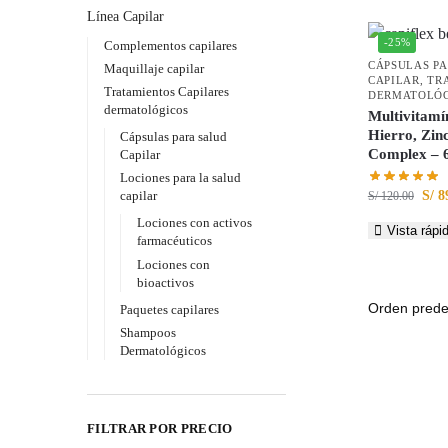
Línea Capilar
-25%
Complementos capilares
CÁPSULAS PA
Maquillaje capilar
CAPILAR
,
TR
Tratamientos Capilares
DERMATOLÓG
dermatológicos
Multivitamín
Hierro, Zinc
Cápsulas para salud
Complex – 
Capilar
Lociones para la salud
S/
8
capilar
S/
120.00
Lociones con activos
Vista rápi
farmacéuticos
Lociones con
bioactivos
Paquetes capilares
Shampoos
Dermatológicos
FILTRAR POR PRECIO