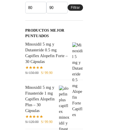
Filtrar
PRODUCTOS MEJOR
PUNTUADOS
Minoxidil 5 mg y
Dutasteride 0.5 mg
Capiflex Alopefin Forte –
30 Cápsulas
S/
150.00
S/
99.90
Minoxidil 5 mg y
Finasteride 1 mg
Capiflex Alopefin
Plus – 30
Cápsulas
S/
120.00
S/
99.90