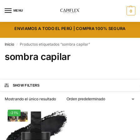
MENU
0
ENVIAMOS A TODO EL PERÚ | COMPRA 100% SEGURA
Inicio
Productos etiquetados “sombra capilar”
/
sombra capilar
SHOW FILTERS
Mostrando el único resultado
-21%